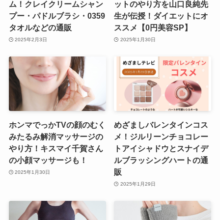
ム！クレイクリームシャン
ットのやり方を山口良純先
プー・パドルブラシ・0359
生が伝授！ダイエットにオ
タオルなどの通販
ススメ【0円美容SP】
2025年2月3日
2025年1月30日
ホンマでっかTVの顔のむく
めざましバレンタインコス
みたるみ解消マッサージの
メ！ジルリーンチョコレー
やり方！キスマイ千賀さん
トアイシャドウとスナイデ
の小顔マッサージも！
ルブラッシングハートの通
販
2025年1月30日
2025年1月29日