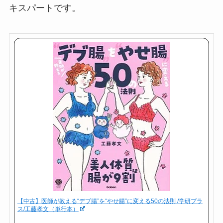
キスパートです。
【中古】医師が教える“デブ腸”を“やせ腸”に変える50の法則 /学研プラ
ス/工藤孝文（単行本）