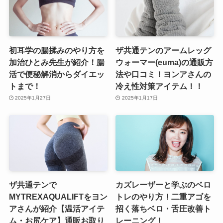
初耳学の腸揉みのやり方を
ザ共通テンのアームレッグ
加治ひとみ先生が紹介！腸
ウォーマー(euma)の通販方
活で便秘解消からダイエッ
法や口コミ！ヨンアさんの
トまで！
冷え性対策アイテム！！
2025年1月27日
2025年1月17日
ザ共通テンで
カズレーザーと学ぶのベロ
MYTREXAQUALIFTをヨン
トレのやり方！二重アゴを
アさんが紹介【温活アイテ
招く落ちベロ・舌圧改善ト
ム・お尻ケア】通販お取り
レーニング！