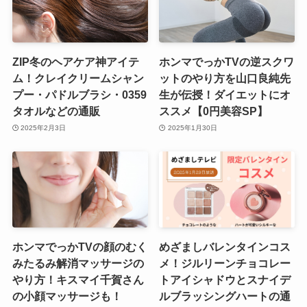
ZIP冬のヘアケア神アイテ
ホンマでっかTVの逆スクワ
ム！クレイクリームシャン
ットのやり方を山口良純先
プー・パドルブラシ・0359
生が伝授！ダイエットにオ
タオルなどの通販
ススメ【0円美容SP】
2025年2月3日
2025年1月30日
ホンマでっかTVの顔のむく
めざましバレンタインコス
みたるみ解消マッサージの
メ！ジルリーンチョコレー
やり方！キスマイ千賀さん
トアイシャドウとスナイデ
の小顔マッサージも！
ルブラッシングハートの通