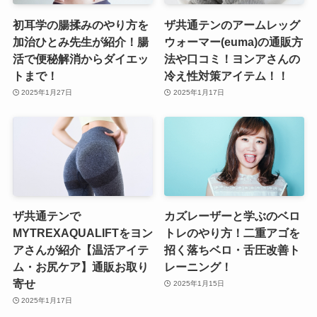
初耳学の腸揉みのやり方を
ザ共通テンのアームレッグ
加治ひとみ先生が紹介！腸
ウォーマー(euma)の通販方
活で便秘解消からダイエッ
法や口コミ！ヨンアさんの
トまで！
冷え性対策アイテム！！
2025年1月27日
2025年1月17日
ザ共通テンで
カズレーザーと学ぶのベロ
MYTREXAQUALIFTをヨン
トレのやり方！二重アゴを
アさんが紹介【温活アイテ
招く落ちベロ・舌圧改善ト
ム・お尻ケア】通販お取り
レーニング！
寄せ
2025年1月15日
2025年1月17日