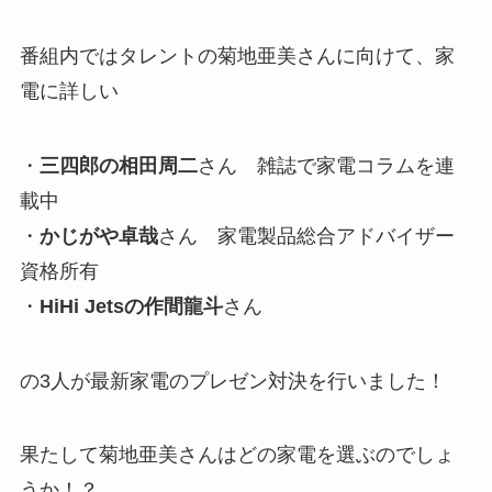
番組内ではタレントの菊地亜美さんに向けて、家
電に詳しい
・
三四郎の相田周二
さん 雑誌で家電コラムを連
載中
・
かじがや卓哉
さん 家電製品総合アドバイザー
資格所有
・
HiHi Jetsの作間龍斗
さん
の3人が最新家電のプレゼン対決を行いました！
果たして菊地亜美さんはどの家電を選ぶのでしょ
うか！？