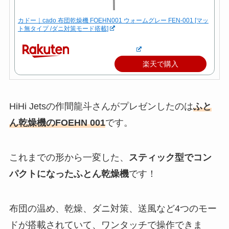
カドー｜cado 布団乾燥機 FOEHN001 ウォームグレー FEN-001 [マッ
ト無タイプ /ダニ対策モード搭載]
楽天で購入
HiHi Jetsの作間龍斗さんがプレゼンしたのは
ふと
ん乾燥機のFOEHN 001
です。
これまでの形から一変した、
スティック型でコン
パクトになったふとん乾燥機
です！
布団の温め、乾燥、ダニ対策、送風など4つのモー
ドが搭載されていて、ワンタッチで操作できま