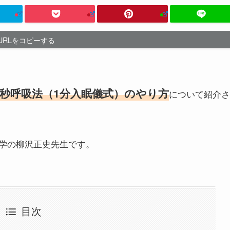
URLをコピーする
5秒呼吸法（1分入眠儀式）のやり方
について紹介さ
学の柳沢正史先生です。
目次