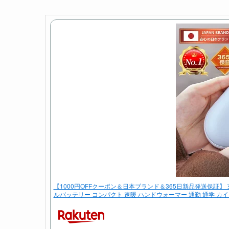
【1000円OFFクーポン＆日本ブランド＆365日新品発送保証】 
ルバッテリー コンパクト 速暖 ハンドウォーマー 通勤 通学 カ