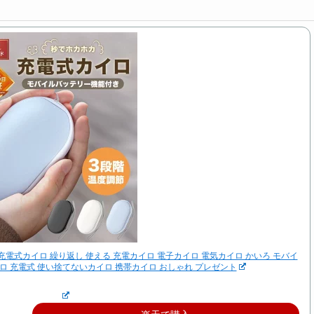
充電式カイロ 繰り返し 使える 充電カイロ 電子カイロ 電気カイロ かいろ モバイ
イロ 充電式 使い捨てないカイロ 携帯カイロ おしゃれ プレゼント
楽天で購入