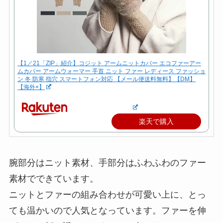
【1／21「ZIP」紹介】コジット アームニットカバー エコファーアー
ムカバー アームウォーマー 手首 ニット ファー レディース ファッショ
ン 冬 防寒 指穴 スマートフォン対応 【メール便送料無料】【DM】
【海外×】
楽天で購入
腕部分はニット素材、手部分はふわふわのファー
素材でできています。
ニットとファーの組み合わせが可愛い上に、とっ
ても温かいので人気となっています。ファーを伸