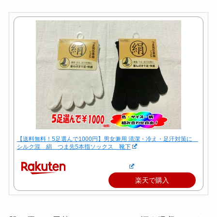
【送料無料！5足選んで1000円】男女兼用 清潔・冷え・足汗対策に
シルク混 絹 つま先5本指ソックス 靴下
楽天で購入