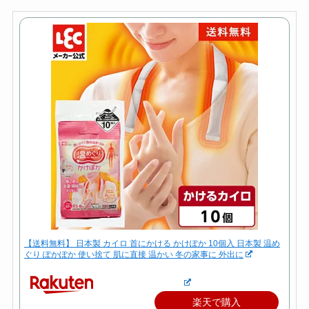
【送料無料】 日本製 カイロ 首にかける かけぽか 10個入 日本製 温め
ぐり ぽかぽか 使い捨て 肌に直接 温かい 冬の家事に 外出に
楽天で購入