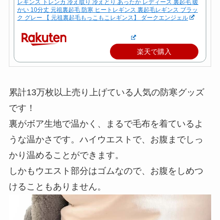
レギンス トレンカ 冷え取り 冷えとり あったか レディース 裏起毛 暖
かい 10分丈 元祖裏起毛 防寒 ヒートレギンス 裏起毛レギンス ブラッ
ク グレー 【 元祖裏起毛もっこもこレギンス】 ダークエンジェル
楽天で購入
累計13万枚以上売り上げている人気の防寒グッズ
です！
裏がボア生地で温かく、まるで毛布を着ているよ
うな温かさです。ハイウエストで、お腹までしっ
かり温めることができます。
しかもウエスト部分はゴムなので、お腹をしめつ
けることもありません。