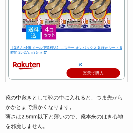
【3足入×4個 メール便送料込】エステー オンパックス 足ぽかシート 8
時間 25-27cm 3足入
楽天で購入
靴の中敷きとして靴の中に入れると、つま先から
かかとまで温かくなります。
薄さは2.5mm以下と薄いので、靴本来のはき心地
を邪魔しません。