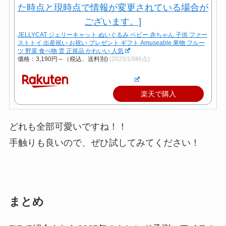
JELLYCAT ジェリーキャット ぬいぐるみ ベビー 赤ちゃん 子供 ファー
ストトイ 出産祝い お祝い プレゼント ギフト Amuseable 果物 フルー
ツ 野菜 食べ物 雲 正規品 かわいい 人気
価格：3,190円～（税込、送料別)
(2025/1/9時点)
楽天で購入
どれも全部可愛いですね！！
手触りも良いので、ぜひ試してみてください！
まとめ