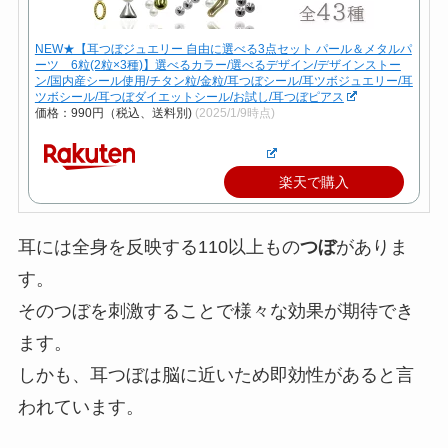
NEW★【耳つぼジュエリー 自由に選べる3点セット パール＆メタルパ
ーツ 6粒(2粒×3種)】選べるカラー/選べるデザイン/デザインストー
ン/国内産シール使用/チタン粒/金粒/耳つぼシール/耳ツボジュエリー/耳
ツボシール/耳つぼダイエットシール/お試し/耳つぼピアス
価格：990円（税込、送料別)
(2025/1/9時点)
楽天で購入
耳には全身を反映する110以上もの
つぼ
がありま
す。
そのつぼを刺激することで様々な効果が期待でき
ます。
しかも、耳つぼは脳に近いため即効性があると言
われています。