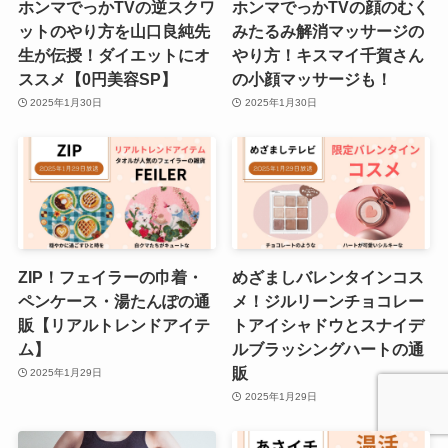
ホンマでっかTVの逆スクワ
ホンマでっかTVの顔のむく
ットのやり方を山口良純先
みたるみ解消マッサージの
生が伝授！ダイエットにオ
やり方！キスマイ千賀さん
ススメ【0円美容SP】
の小顔マッサージも！
2025年1月30日
2025年1月30日
ZIP！フェイラーの巾着・
めざましバレンタインコス
ペンケース・湯たんぽの通
メ！ジルリーンチョコレー
販【リアルトレンドアイテ
トアイシャドウとスナイデ
ム】
ルブラッシングハートの通
販
2025年1月29日
2025年1月29日