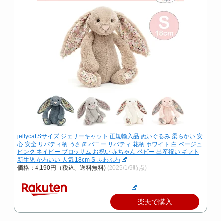
jellycat Sサイズ ジェリーキャット 正規輸入品 ぬいぐるみ 柔らかい 安
心 安全 リバティ柄 うさぎ バニー リバティ 花柄 ホワイト 白 ベージュ
ピンク ネイビー ブロッサム お祝い 赤ちゃん ベビー 出産祝い ギフト
新生児 かわいい 人気 18cm S ふわふわ
価格：4,190円（税込、送料無料)
(2025/1/9時点)
楽天で購入