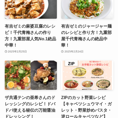
有吉ゼミの麻婆豆腐のレシ
有吉ゼミのジャージャー麺
ピ！千代青梅さんの作り
のレシピと作り方！九重部
方！九重部屋人気No.1絶品
屋千代青梅さんの絶品中
中華！
華！
2025年2月25日
2025年2月24日
ザ共通テンの亜希さんのド
ZIPのカット野菜レシピ
レッシングのレシピ！ドバ
【キャベツシュウマイ・ガ
ドバ使える秘伝の万能醤油
レット・野菜炒めパスタ・
ドレッシング！
逆ロールキャベツなど】