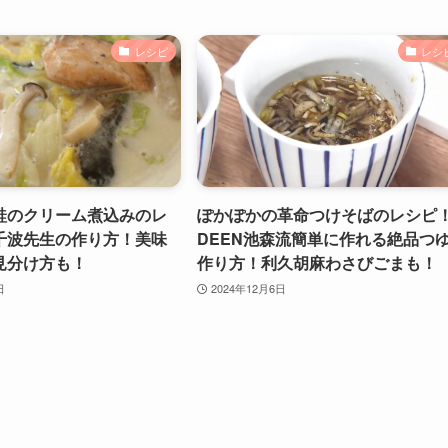
レシピ
レシ
鮭のクリーム煮込みのレ
ぽかぽかの革命つけそばのレシピ
千波先生の作り方！美味
DEEN池森流簡単に作れる絶品つ
見分け方も！
作り方！利久胡麻わさびごまも！
日
2024年12月6日