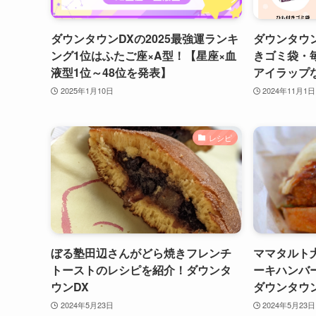
ダウンタウンDXの2025最強運ランキ
ダウンタウ
ング1位はふたご座×A型！【星座×血
きゴミ袋・
液型1位～48位を発表】
アイラップ
2025年1月10日
2024年11月1日
レシピ
ぼる塾田辺さんがどら焼きフレンチ
ママタルト
トーストのレシピを紹介！ダウンタ
ーキハンバ
ウンDX
ダウンタウン
2024年5月23日
2024年5月23日