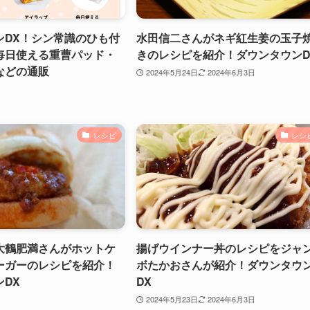
ンDX！シン常識のひも付
水田信二さんがネギ紅生姜の玉子
毎日使える重曹パッド・
きのレシピを紹介！ダウンタウンD
などの通販
2024年5月24日
2024年6月3日
レシピ
レシ
大鶴肥満さんがホットケ
揚げウインナー丼のレシピをジャ
ーガーのレシピを紹介！
ボたかおさんが紹介！ダウンタウ
DX
DX
2024年5月23日
2024年6月3日