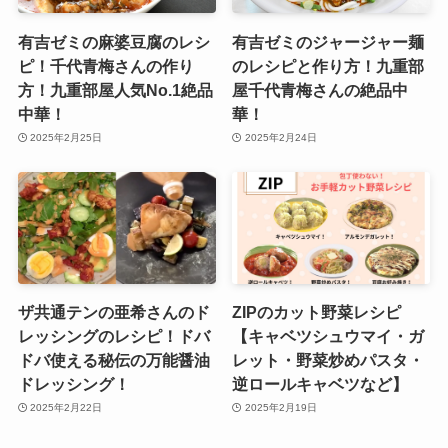
有吉ゼミの麻婆豆腐のレシ
有吉ゼミのジャージャー麺
ピ！千代青梅さんの作り
のレシピと作り方！九重部
方！九重部屋人気No.1絶品
屋千代青梅さんの絶品中
中華！
華！
2025年2月25日
2025年2月24日
ザ共通テンの亜希さんのド
ZIPのカット野菜レシピ
レッシングのレシピ！ドバ
【キャベツシュウマイ・ガ
ドバ使える秘伝の万能醤油
レット・野菜炒めパスタ・
ドレッシング！
逆ロールキャベツなど】
2025年2月22日
2025年2月19日