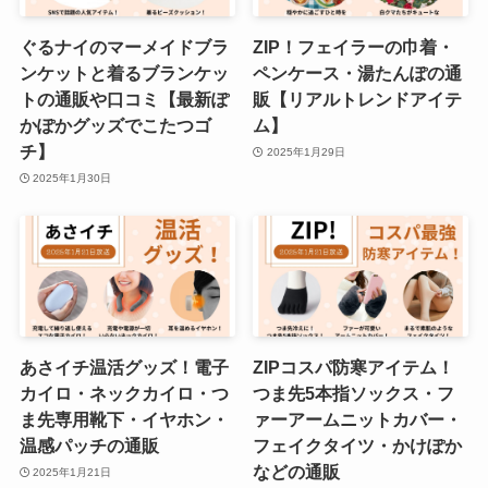
ぐるナイのマーメイドブラ
ZIP！フェイラーの巾着・
ンケットと着るブランケッ
ペンケース・湯たんぽの通
トの通販や口コミ【最新ぽ
販【リアルトレンドアイテ
かぽかグッズでこたつゴ
ム】
チ】
2025年1月29日
2025年1月30日
あさイチ温活グッズ！電子
ZIPコスパ防寒アイテム！
カイロ・ネックカイロ・つ
つま先5本指ソックス・フ
ま先専用靴下・イヤホン・
ァーアームニットカバー・
温感パッチの通販
フェイクタイツ・かけぽか
などの通販
2025年1月21日