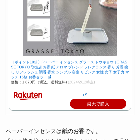
〔ポイント10倍〕[ ペーパー インセンス グラース トウキョウ ] GRAS
SE TOKYO 取扱店 お香 紙 アロマ ブレンド フレグランス 香り 芳香 癒
し リフレッシュ 調香 香水 シンプル 寝室 リビング 女性 女子 女子力 マ
ッチ 15枚 お香セット
価格：1,870円（税込、送料無料)
(2024/2/12時点)
楽天で購入
ペーパーインセンスは
紙のお香
です。