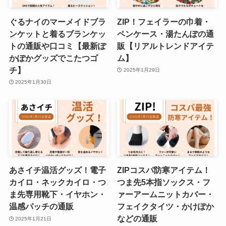
ぐるナイのマーメイドブラ
ZIP！フェイラーの巾着・
ンケットと着るブランケッ
ペンケース・湯たんぽの通
トの通販や口コミ【最新ぽ
販【リアルトレンドアイテ
かぽかグッズでこたつゴ
ム】
チ】
2025年1月29日
2025年1月30日
あさイチ温活グッズ！電子
ZIPコスパ防寒アイテム！
カイロ・ネックカイロ・つ
つま先5本指ソックス・フ
ま先専用靴下・イヤホン・
ァーアームニットカバー・
温感パッチの通販
フェイクタイツ・かけぽか
などの通販
2025年1月21日