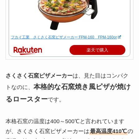
フカイ工業 さくさく石窯ピザメーカー FPM-160 FPM-160or
楽天で購入
さくさく石窯ピザメーカー
は、見た目はコンパク
本格的な石窯焼き風ピザが焼け
トなのに、
るロースター
です。
本格石窯の温度は400～500℃と言われています
が、さくさく石窯ピザメーカーは
最高温度410℃
の