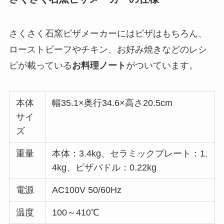
さくさく石窯ピザメーカーにはピザはもちろん、
ローストビーフやチキン、お好み焼きなどのレシ
ピが載っている
お料理ノート
がついています。
本体
幅35.1×奥行34.6×高さ20.5cm
サイ
ズ
重量
本体：3.4kg、セラミックプレート：1.
4kg、ピザパドル：0.22kg
電源
AC100V 50/60Hz
温度
100～410℃