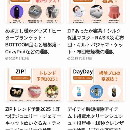
めざまし暖かグッズ！ヒー
ZIPあったか寝具！シルク
ターブランケット・
保湿マスク・RASIK羽毛布
BOTTOOM足もと岩盤浴・
団・キルトパジャマ・ケッ
CozyPodなどの通販
ト・布団乾燥機の通販
2025年1月16日
2025年1月14日
ZIPトレンド予測2025！耳
デイデイ時短掃除アイテ
つぼジュエリー・ジェリー
ム！超電水クリーンシュシ
キャットぬいぐるみ・ティ
ュ・根岸棒・10秒クレンザ
ースジュエリーの通販
ーの通販【プロの高速技】