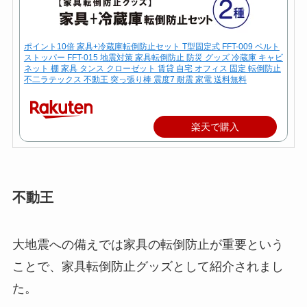
ポイント10倍 家具+冷蔵庫転倒防止セット T型固定式 FFT-009 ベルト
ストッパー FFT-015 地震対策 家具転倒防止 防災 グッズ 冷蔵庫 キャビ
ネット 棚 家具 タンス クローゼット 賃貸 自宅 オフィス 固定 転倒防止
不二ラテックス 不動王 突っ張り棒 震度7 耐震 家電 送料無料
楽天で購入
不動王
大地震への備えでは家具の転倒防止が重要という
ことで、家具転倒防止グッズとして紹介されまし
た。