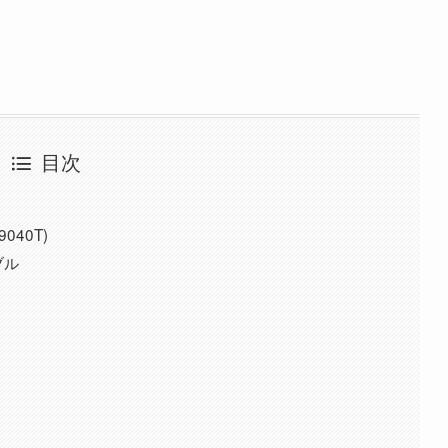
目次
40T)
ブル