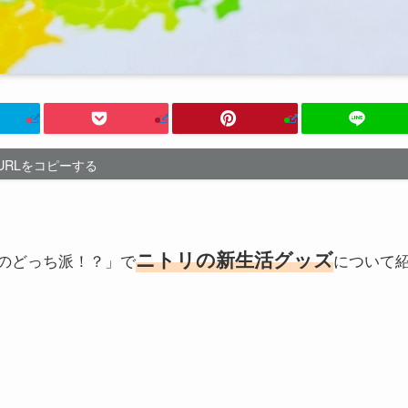
URLをコピーする
ニトリの新生活グッズ
子のどっち派！？」で
について