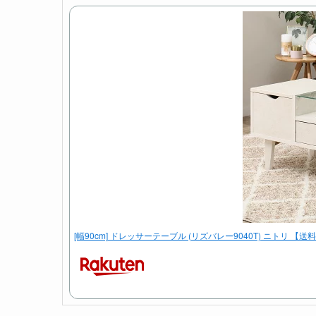
[幅90cm] ドレッサーテーブル (リズバレー9040T) ニトリ 