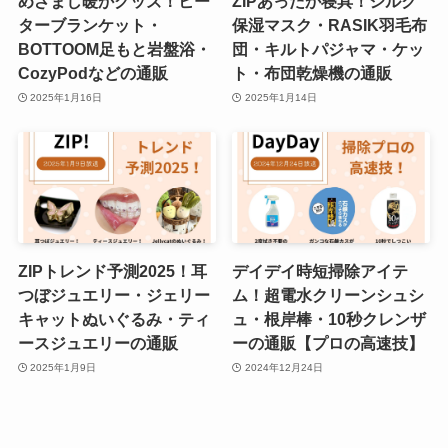
めざまし暖かグッズ！ヒー
ZIPあったか寝具！シルク
ターブランケット・
保湿マスク・RASIK羽毛布
BOTTOOM足もと岩盤浴・
団・キルトパジャマ・ケッ
CozyPodなどの通販
ト・布団乾燥機の通販
2025年1月16日
2025年1月14日
ZIPトレンド予測2025！耳
デイデイ時短掃除アイテ
つぼジュエリー・ジェリー
ム！超電水クリーンシュシ
キャットぬいぐるみ・ティ
ュ・根岸棒・10秒クレンザ
ースジュエリーの通販
ーの通販【プロの高速技】
2025年1月9日
2024年12月24日