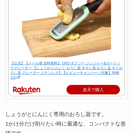
【公式】【メール便 送料無料】 OXO オクソー ジンジャー&ガーリッ
クグレーター 【しょうが にんにく おろし器 オロシ器 おろし金 すりお
ろし器 グレーター ステンレス】【レビューキャンペーン対象】[M便
1/1]
楽天で購入
しょうがとにんにく専用のおろし器です。
1かけ分だけ削りたい時に最適な、コンパクトな形