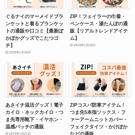
ぐるナイのマーメイドブラ
ZIP！フェイラーの巾着・
ンケットと着るブランケッ
ペンケース・湯たんぽの通
トの通販や口コミ【最新ぽ
販【リアルトレンドアイテ
かぽかグッズでこたつゴ
ム】
チ】
2025年1月29日
2025年1月30日
あさイチ温活グッズ！電子
ZIPコスパ防寒アイテム！
カイロ・ネックカイロ・つ
つま先5本指ソックス・フ
ま先専用靴下・イヤホン・
ァーアームニットカバー・
温感パッチの通販
フェイクタイツ・かけぽか
などの通販
2025年1月21日