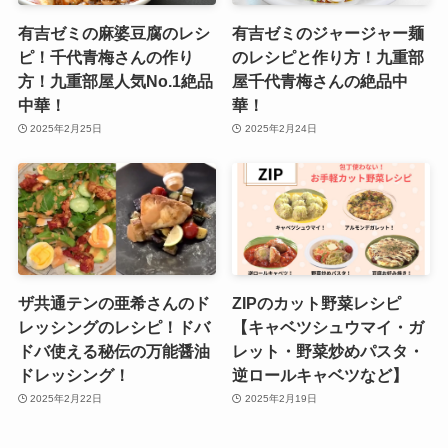
有吉ゼミの麻婆豆腐のレシ
有吉ゼミのジャージャー麺
ピ！千代青梅さんの作り
のレシピと作り方！九重部
方！九重部屋人気No.1絶品
屋千代青梅さんの絶品中
中華！
華！
2025年2月25日
2025年2月24日
ザ共通テンの亜希さんのド
ZIPのカット野菜レシピ
レッシングのレシピ！ドバ
【キャベツシュウマイ・ガ
ドバ使える秘伝の万能醤油
レット・野菜炒めパスタ・
ドレッシング！
逆ロールキャベツなど】
2025年2月22日
2025年2月19日