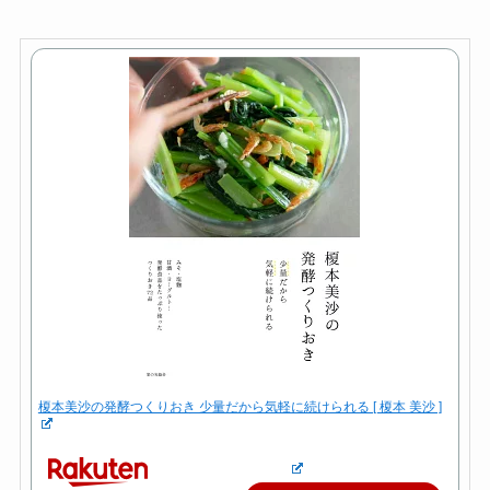
榎本美沙の発酵つくりおき 少量だから気軽に続けられる [ 榎本 美沙 ]