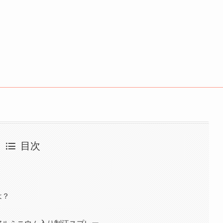
目次
は？
アルミニウム入り制汗スプレー