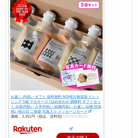
お返し 内祝い ギフト 送料無料 NOHEA 無添加 ドレッ
シング 5個 マヨネーズ / 詰め合わせ 調味料 ギフトセッ
ト 出産内祝い 入学内祝い 結婚内祝い お返し 品物 快気
祝い母の日 ご挨拶 写真入り メッセージカード
価格：3,391円（税込、送料別)
(2024/2/3時点)
楽天で購入