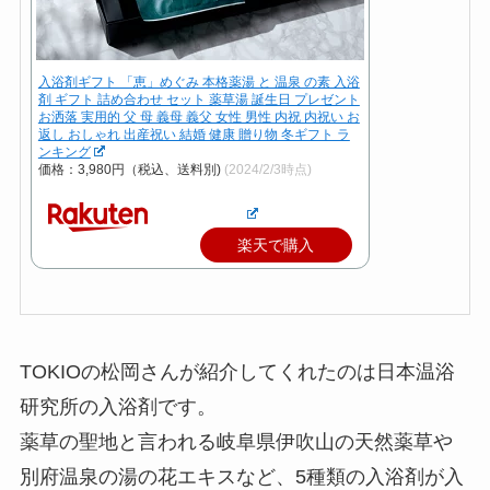
入浴剤ギフト 「恵」めぐみ 本格薬湯 と 温泉 の素 入浴
剤 ギフト 詰め合わせ セット 薬草湯 誕生日 プレゼント
お洒落 実用的 父 母 義母 義父 女性 男性 内祝 内祝い お
返し おしゃれ 出産祝い 結婚 健康 贈り物 冬ギフト ラ
ンキング
価格：3,980円（税込、送料別)
(2024/2/3時点)
楽天で購入
TOKIOの松岡さんが紹介してくれたのは日本温浴
研究所の入浴剤です。
薬草の聖地と言われる岐阜県伊吹山の天然薬草や
別府温泉の湯の花エキスなど、5種類の入浴剤が入