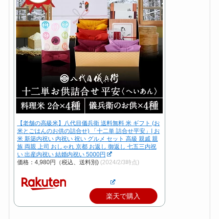
【老舗の高級米】八代目儀兵衛 送料無料 米 ギフト (お
米とごはんのお供の詰合せ) 「十二単 詰合せ平安」| お
米 新築内祝い 内祝い 祝い グルメ セット 高級 親戚 親
族 両親 上司 おしゃれ 京都 お返し 御返し 七五三内祝
い 出産内祝い 結婚内祝い 5000円
価格：4,980円（税込、送料別)
(2024/2/3時点)
楽天で購入