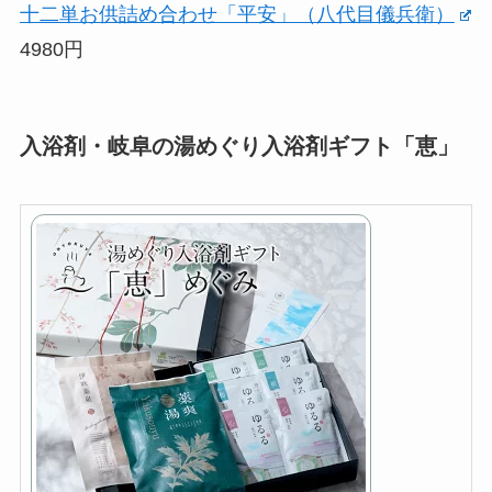
十二単お供詰め合わせ「平安」（八代目儀兵衛）
4980円
入浴剤・岐阜の湯めぐり入浴剤ギフト「恵」