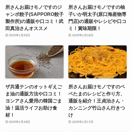
所さんお届けモノですのジ
所さんお届けモノですの柚
ャンボ餃子(SAPPORO餃子
子いか明太子(原口海産物専
製作所)の通販や口コミ！武
門店)の通販やレシピや口コ
田真治さんオススメ
ミ！賞味期限！
2025年1月25日
2025年1月18日
ザ共通テンのオットギえご
所さんお届けモノですのペ
ま油の通販方法や口コミ！
ペたまのレシピと作り方、
ヨンアさん愛用の韓国ごま
通販を紹介！王貞治さん・
油！温活ライフお助け食
カンニング竹山さん行きつ
材！
け
2025年1月18日
2025年1月17日