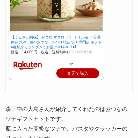
【ふるさと納税】 おつな マグロ ツナ オイル漬け 常温
保存 焼津 3種のおつな 120g×3 瓶詰 ツナ専門店 ギフト
4種類からランダムでお届け a14-017
価格：14,000円（税込、送料無料)
(2024/2/3時点)
楽天で購入
森三中の大島さんが紹介してくれたのはおつなの
ツナギフトセットです。
瓶に入った高級なツナで、パスタやクラッカーの