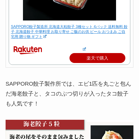
SAPPORO餃子製造所 北海道大粒餃子 3種セット 4パック 送料無料 餃
子 北海道餃子 中華料理 お取り寄せ ご飯のお供 ビール おつまみ ご自
宅用 贈り物 ギフト
楽天で購入
SAPPORO餃子製作所では、エビ1匹を丸ごと包ん
だ海老餃子と、タコのぶつ切りが入ったタコ餃子
も人気です！