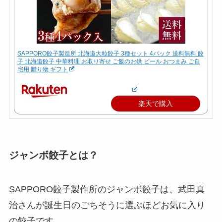
SAPPORO餃子製造所 北海道大粒餃子 3種セット 4パック 送料無料 餃
子 北海道餃子 中華料理 お取り寄せ ご飯のお供 ビール おつまみ ご自
宅用 贈り物 ギフト
楽天で購入
ジャンボ餃子とは？
SAPPORO餃子製作所のジャンボ餃子は、武田真
治さんが誕生日のごちそうに選ぶほどお気に入り
の餃子です。