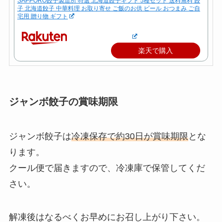
SAPPORO餃子製造所 特選 北海道餃子ギフト 5種セット 送料無料 餃
子 北海道餃子 中華料理 お取り寄せ ご飯のお供 ビール おつまみ ご自
宅用 贈り物 ギフト
楽天で購入
ジャンボ餃子の賞味期限
ジャンボ餃子は
冷凍保存で約30日が賞味期限
とな
ります。
クール便で届きますので、冷凍庫で保管してくだ
さい。
解凍後はなるべくお早めにお召し上がり下さい。