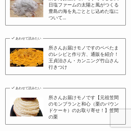
日塩ファームの太陽と風がつくる
豊島の海を丸ごととじ込めた塩に
ついて...
あわせて読みたい
所さんお届けモノですのペペたま
のレシピと作り方、通販を紹介！
王貞治さん・カンニング竹山さん
行きつけ
あわせて読みたい
所さんお届けモノです【元祖笠間
のモンブランと和心（栗のパウン
ドケーキ）のお取り寄せ！】笠間
の栗