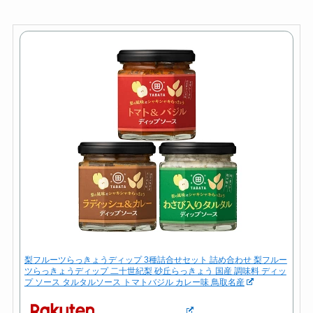
梨フルーツらっきょうディップ 3種詰合せセット 詰め合わせ 梨フルー
ツらっきょうディップ 二十世紀梨 砂丘らっきょう 国産 調味料 ディッ
プ ソース タルタルソース トマトバジル カレー味 鳥取名産