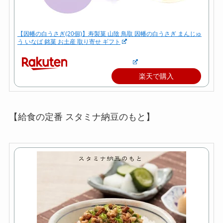
【因幡の白うさぎ(20個)】寿製菓 山陰 鳥取 因幡の白うさぎ まんじゅ
う いなば 銘菓 お土産 取り寄せ ギフト
楽天で購入
【給食の定番 スタミナ納豆のもと】