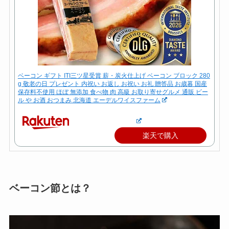
ベーコン ギフト ITI三ツ星受賞 薪・炭火仕上げ ベーコン ブロック 280
g 敬老の日 プレゼント 内祝い お返し お祝い お礼 贈答品 お歳暮 国産
保存料不使用 ほぼ 無添加 食べ物 肉 高級 お取り寄せグルメ 通販 ビー
ル や お酒 おつまみ 北海道 エーデルワイスファーム
楽天で購入
ベーコン節とは？