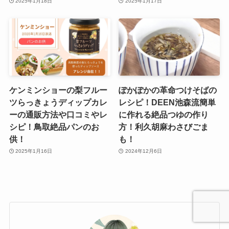
2025年1月18日
2025年1月17日
ケンミンショーの梨フルー
ぽかぽかの革命つけそばの
ツらっきょうディップカレ
レシピ！DEEN池森流簡単
ーの通販方法や口コミやレ
に作れる絶品つゆの作り
シピ！鳥取絶品パンのお
方！利久胡麻わさびごま
供！
も！
2025年1月16日
2024年12月6日