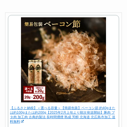
【ふるさと納税】＜選べる容量＞【簡易包装】ベーコン節 約40gまた
は約100gまたは約200g【2025年2月上旬より順次発送開始】豚肉 ブ
タ肉 加工肉 古典的製法 長時間燻煙 熟成 芳醇 北海道 北広島市加工 送
料無料