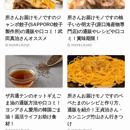
所さんお届けモノですのジ
所さんお届けモノですの柚
ャンボ餃子(SAPPORO餃子
子いか明太子(原口海産物専
製作所)の通販や口コミ！武
門店)の通販やレシピや口コ
田真治さんオススメ
ミ！賞味期限！
2025年1月25日
2025年1月18日
ザ共通テンのオットギえご
所さんお届けモノですのペ
ま油の通販方法や口コミ！
ペたまのレシピと作り方、
ヨンアさん愛用の韓国ごま
通販を紹介！王貞治さん・
油！温活ライフお助け食
カンニング竹山さん行きつ
材！
け