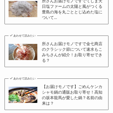
所さんお届けモノですでてしま天
日塩ファームの太陽と風がつくる
豊島の海を丸ごととじ込めた塩に
ついて...
あわせて読みたい
所さんお届けモノですで金七商店
のクラシック節について速水もこ
みちさんが紹介！お取り寄せでき
る？
あわせて読みたい
【お届けモノです】ごめんケンカ
シャモ鍋の通販お取り寄せ！高知
の坂本龍馬が愛した鍋？名前の由
来は？