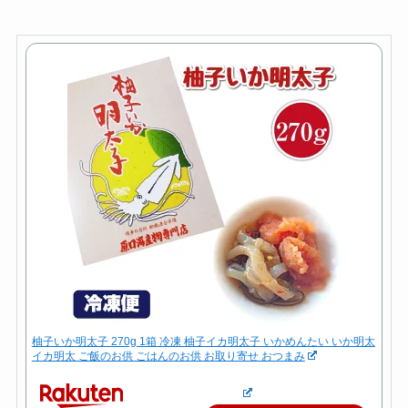
柚子いか明太子 270g 1箱 冷凍 柚子イカ明太子 いかめんたい いか明太
イカ明太 ご飯のお供 ごはんのお供 お取り寄せ おつまみ