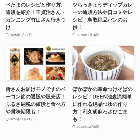
ペたまのレシピと作り方、
ツらっきょうディップカレ
通販を紹介！王貞治さん・
ーの通販方法や口コミやレ
カンニング竹山さん行きつ
シピ！鳥取絶品パンのお
け
供！
2025年1月17日
2025年1月16日
所さんお届けモノですのベ
ぽかぽかの革命つけそばの
ーコン節の通販や販売店！
レシピ！DEEN池森流簡単
ふるさ納税の値段と食べ方
に作れる絶品つゆの作り
や賞味期限も！
方！利久胡麻わさびごま
も！
2024年12月21日
2024年12月6日