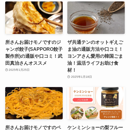
所さんお届けモノですのジ
ザ共通テンのオットギえご
ャンボ餃子(SAPPORO餃子
ま油の通販方法や口コミ！
製作所)の通販や口コミ！武
ヨンアさん愛用の韓国ごま
田真治さんオススメ
油！温活ライフお助け食
材！
2025年1月25日
2025年1月18日
所さんお届けモノですのペ
ケンミンショーの梨フルー