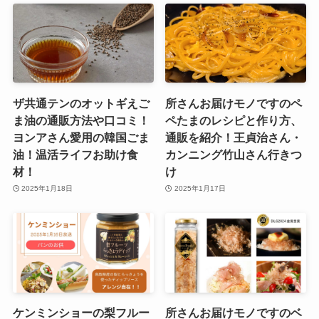
ザ共通テンのオットギえご
所さんお届けモノですのペ
ま油の通販方法や口コミ！
ペたまのレシピと作り方、
ヨンアさん愛用の韓国ごま
通販を紹介！王貞治さん・
油！温活ライフお助け食
カンニング竹山さん行きつ
材！
け
2025年1月18日
2025年1月17日
ケンミンショーの梨フルー
所さんお届けモノですのベ