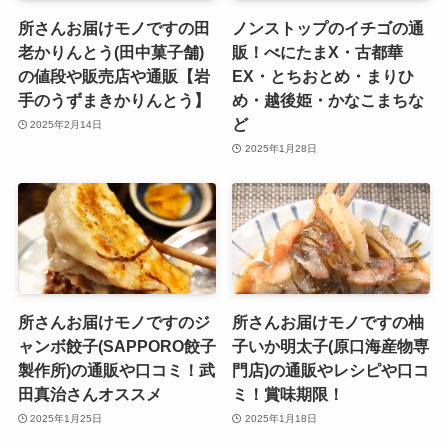
所さんお届けモノですの田
ノンストップのイチゴの通
老かりんとう(田中菓子舗)
販！べにたまX・古都華
の値段や販売店や通販【岩
EX・とちおとめ・まりひ
手のうずまきかりんとう】
め・越後姫・かなこまちな
ど
2025年2月14日
2025年1月28日
所さんお届けモノですのジ
所さんお届けモノですの柚
ャンボ餃子(SAPPORO餃子
子いか明太子(原口海産物専
製作所)の通販や口コミ！武
門店)の通販やレシピや口コ
田真治さんオススメ
ミ！賞味期限！
2025年1月25日
2025年1月18日