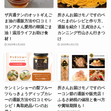
ザ共通テンのオットギえご
所さんお届けモノですのペ
ま油の通販方法や口コミ！
ペたまのレシピと作り方、
ヨンアさん愛用の韓国ごま
通販を紹介！王貞治さん・
油！温活ライフお助け食
カンニング竹山さん行きつ
材！
け
2025年1月18日
2025年1月17日
ケンミンショーの梨フルー
所さんお届けモノですのベ
ツらっきょうディップカレ
ーコン節の通販や販売店！
ーの通販方法や口コミやレ
ふるさ納税の値段と食べ方
シピ！鳥取絶品パンのお
や賞味期限も！