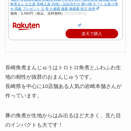
角煮まん お土産 長崎土産 内祝い 詰め合わせ 贈り物 ギフト お取り寄
せ 高級 プレゼント 父 母 お歳暮 歳暮 御歳暮 祖父 祖母
価格：5,480円（税込、送料無料)
(2024/2/5時点)
楽天で購入
長崎角煮まんじゅうはトロトロ角煮とふわふわ生
地の相性が抜群のおまんじゅうです。
長崎県を中心に10店舗ある人気の岩崎本舗さんが
作っています。
豚の角煮が生地からはみ出るほど大きく、見た目
のインパクトも大です！