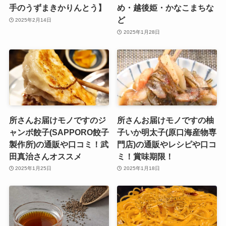
手のうずまきかりんとう】
め・越後姫・かなこまちな
ど
2025年2月14日
2025年1月28日
所さんお届けモノですのジ
所さんお届けモノですの柚
ャンボ餃子(SAPPORO餃子
子いか明太子(原口海産物専
製作所)の通販や口コミ！武
門店)の通販やレシピや口コ
田真治さんオススメ
ミ！賞味期限！
2025年1月25日
2025年1月18日