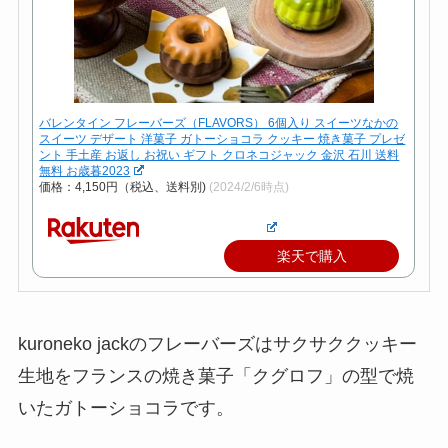
バレンタイン フレーバーズ（FLAVORS） 6個入り スイーツなかの
スイーツ デザート 洋菓子 ガトーショコラ クッキー 焼き菓子 プレゼ
ント 手土産 お返し お祝い ギフト クロネコジャック 金沢 石川 送料
無料 お歳暮2023
価格：4,150円（税込、送料別)
(2024/2/6時点)
楽天で購入
kuroneko jackのフレーバーズはサクサククッキー
生地をフランスの焼き菓子「クグロフ」の型で焼
いたガトーショコラです。