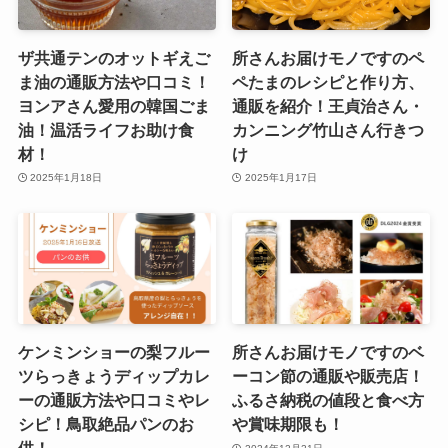
ザ共通テンのオットギえご
所さんお届けモノですのペ
ま油の通販方法や口コミ！
ペたまのレシピと作り方、
ヨンアさん愛用の韓国ごま
通販を紹介！王貞治さん・
油！温活ライフお助け食
カンニング竹山さん行きつ
材！
け
2025年1月18日
2025年1月17日
ケンミンショーの梨フルー
所さんお届けモノですのベ
ツらっきょうディップカレ
ーコン節の通販や販売店！
ーの通販方法や口コミやレ
ふるさ納税の値段と食べ方
シピ！鳥取絶品パンのお
や賞味期限も！