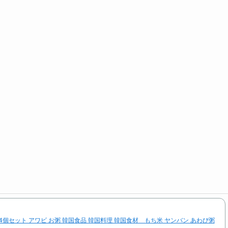
4個セット アワビ お粥 韓国食品 韓国料理 韓国食材 もち米 ヤンバン あわび粥