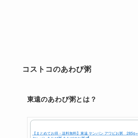
コストコのあわび粥
東遠のあわび粥とは？
【まとめてお得・送料無料】東遠 ヤンバン アワビお粥 285g×
ヤンバンあわび粥 あわびのお粥