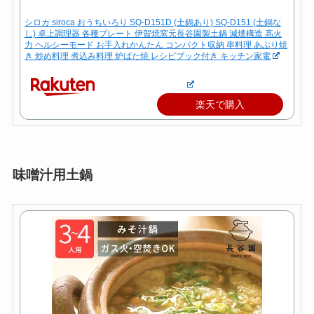
シロカ siroca おうちいろり SQ-D151D (土鍋あり) SQ-D151 (土鍋な
し) 卓上調理器 各種プレート 伊賀焼窯元長谷園製土鍋 減煙構造 高火
力 ヘルシーモード お手入れかんたん コンパクト収納 串料理 あぶり焼
き 炒め料理 煮込み料理 炉ばた焼 レシピブック付き キッチン家電
楽天で購入
味噌汁用土鍋