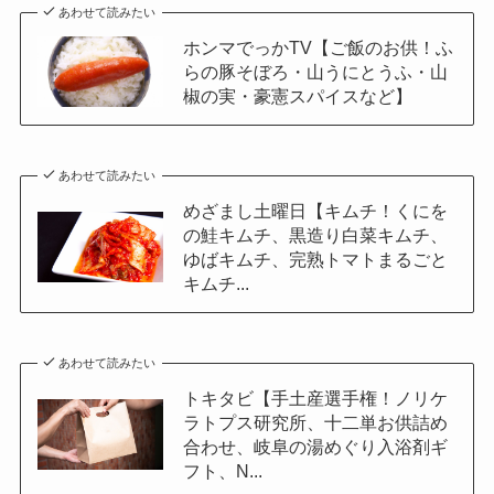
あわせて読みたい
ホンマでっかTV【ご飯のお供！ふ
らの豚そぼろ・山うにとうふ・山
椒の実・豪憲スパイスなど】
あわせて読みたい
めざまし土曜日【キムチ！くにを
の鮭キムチ、黒造り白菜キムチ、
ゆばキムチ、完熟トマトまるごと
キムチ...
あわせて読みたい
トキタビ【手土産選手権！ノリケ
ラトプス研究所、十二単お供詰め
合わせ、岐阜の湯めぐり入浴剤ギ
フト、N...