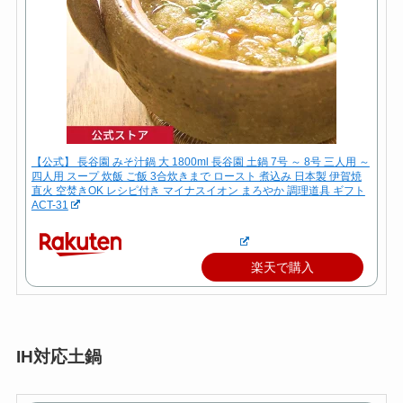
【公式】 長谷園 みそ汁鍋 大 1800ml 長谷園 土鍋 7号 ～ 8号 三人用 ～
四人用 スープ 炊飯 ご飯 3合炊きまで ロースト 煮込み 日本製 伊賀焼
直火 空焚きOK レシピ付き マイナスイオン まろやか 調理道具 ギフト
ACT-31
楽天で購入
IH対応土鍋