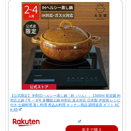
【公式限定】 IH対応ヘルシー蒸し鍋「鈴（りん）」 1500ml 長谷園 IH
対応土鍋 7号 ～ 8号 多機能土鍋 IH対応 直火対応 日本製 伊賀焼 レシピ
付き 土鍋料理 蒸し料理 煮込み料理 キッチン用品 調理道具 ギフト AC
K-89
楽天で購入