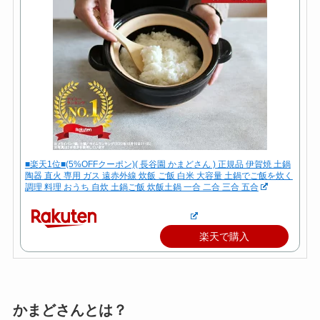
■楽天1位■(5%OFFクーポン)( 長谷園 かまどさん ) 正規品 伊賀焼 土鍋
陶器 直火 専用 ガス 遠赤外線 炊飯 ご飯 白米 大容量 土鍋でご飯を炊く
調理 料理 おうち 自炊 土鍋ご飯 炊飯土鍋 一合 二合 三合 五合
楽天で購入
かまどさんとは？