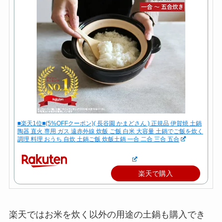
■楽天1位■(5%OFFクーポン)( 長谷園 かまどさん ) 正規品 伊賀焼 土鍋
陶器 直火 専用 ガス 遠赤外線 炊飯 ご飯 白米 大容量 土鍋でご飯を炊く
調理 料理 おうち 自炊 土鍋ご飯 炊飯土鍋 一合 二合 三合 五合
楽天で購入
楽天ではお米を炊く以外の用途の土鍋も購入でき