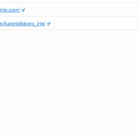
irie.com/
m/kanmidokoro_irie/