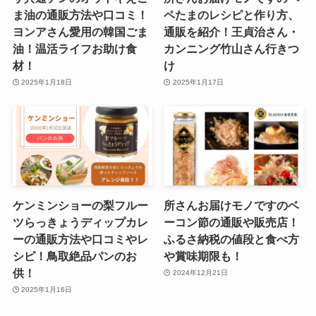
ま油の通販方法や口コミ！
ペたまのレシピと作り方、
ヨンアさん愛用の韓国ごま
通販を紹介！王貞治さん・
油！温活ライフお助け食
カンニング竹山さん行きつ
材！
け
2025年1月18日
2025年1月17日
ケンミンショーの梨フルー
所さんお届けモノですのベ
ツらっきょうディップカレ
ーコン節の通販や販売店！
ーの通販方法や口コミやレ
ふるさ納税の値段と食べ方
シピ！鳥取絶品パンのお
や賞味期限も！
供！
2024年12月21日
2025年1月16日