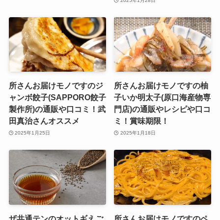
2025年1月28日
所さんお届けモノですのジ
所さんお届けモノですの柚
ャンボ餃子(SAPPORO餃子
子いか明太子(原口海産物専
製作所)の通販や口コミ！武
門店)の通販やレシピや口コ
田真治さんオススメ
ミ！賞味期限！
2025年1月25日
2025年1月18日
ザ共通テンのオットギえご
所さんお届けモノですのペ