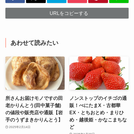
URLをコピーする
あわせて読みたい
所さんお届けモノですの田
ノンストップのイチゴの通
老かりんとう(田中菓子舗)
販！べにたまX・古都華
の値段や販売店や通販【岩
EX・とちおとめ・まりひ
手のうずまきかりんとう】
め・越後姫・かなこまちな
ど
2025年2月14日