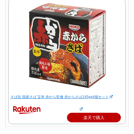
さば缶 国産さば 宝幸 赤から監修 赤からさば145gx4個セット
楽天で購入