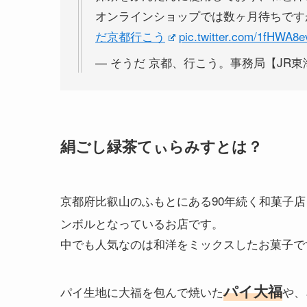
オンラインショップでは数ヶ月待ちです
だ京都行こう
pic.twitter.com/1fHWA8
— そうだ 京都、行こう。事務局【JR東海公式】
絹ごし緑茶てぃらみすとは？
京都府比叡山のふもとにある90年続く和菓子店
ンボルとなっているお店です。
中でも人気なのは和洋をミックスしたお菓子で
パイ大福
パイ生地に大福を包んで焼いた
や、