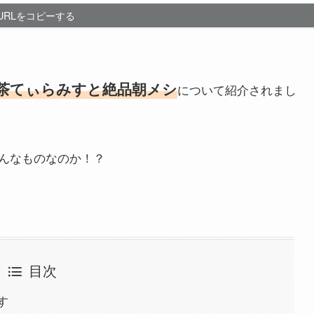
URLをコピーする
茶てぃらみすと絶品朝メシ
について紹介されまし
んなものなのか！？
目次
す