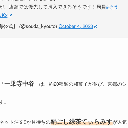
が、店舗では優先して購入できるそうです！局員
#そう
evK2
 (@souda_kyouto)
October 4, 2023
一乗寺中谷
「
」は、約20種類の和菓子が並び、京都のシ
す。
絹ごし緑茶てぃらみす
ネット注文9か月待ちの
が人気