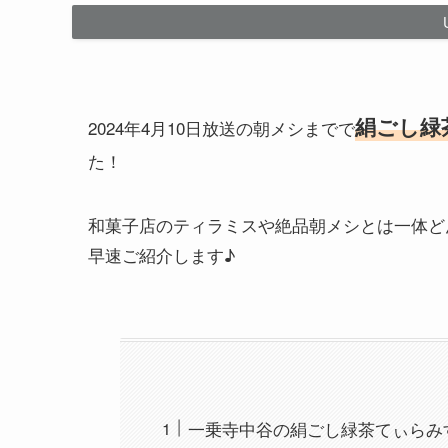
絹ごし緑
2024年4月10日放送の朝メシまでで
た！
和菓子店のティラミスや絶品朝メシとは一体ど
早速ご紹介します♪
一乗寺中谷の絹ごし緑茶てぃらみ