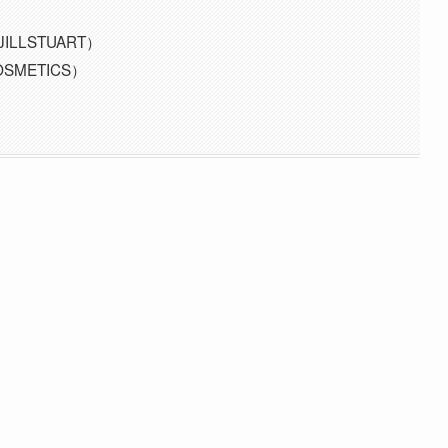
）
ILLSTUART）
SMETICS）