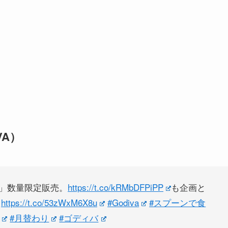
VA）
」数量限定販売。
https://t.co/kRMbDFPiPP
も企画と
。
https://t.co/53zWxM6X8u
#Godiva
#スプーンで食
#月替わり
#ゴディバ