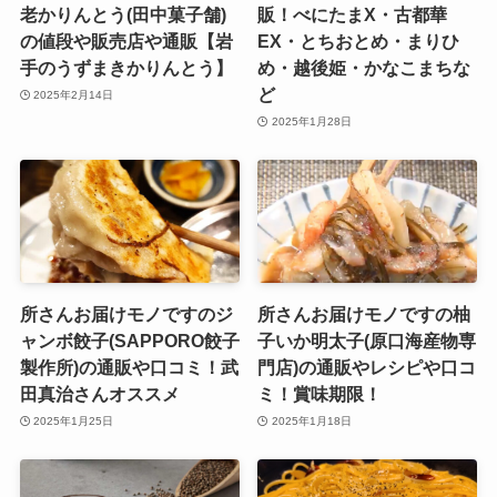
老かりんとう(田中菓子舗)
販！べにたまX・古都華
の値段や販売店や通販【岩
EX・とちおとめ・まりひ
手のうずまきかりんとう】
め・越後姫・かなこまちな
ど
2025年2月14日
2025年1月28日
所さんお届けモノですのジ
所さんお届けモノですの柚
ャンボ餃子(SAPPORO餃子
子いか明太子(原口海産物専
製作所)の通販や口コミ！武
門店)の通販やレシピや口コ
田真治さんオススメ
ミ！賞味期限！
2025年1月25日
2025年1月18日