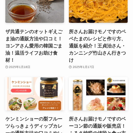
ザ共通テンのオットギえご
所さんお届けモノですのペ
ま油の通販方法や口コミ！
ペたまのレシピと作り方、
ヨンアさん愛用の韓国ごま
通販を紹介！王貞治さん・
油！温活ライフお助け食
カンニング竹山さん行きつ
材！
け
2025年1月18日
2025年1月17日
ケンミンショーの梨フルー
所さんお届けモノですのベ
ツらっきょうディップカレ
ーコン節の通販や販売店！
ーの通販方法や口コミやレ
ふるさ納税の値段と食べ方