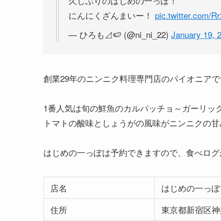
久しぶりのはじめの一っぽ！
にんにくざんまいー！
pic.twitter.com
— ひろも⊿🍉 (@ni_ni_22)
January 19, 
創業29年のニンニク料理専門店のパイオニアで
1番人気は旬の鮮魚のカルパッチョ～ガーリッ
トマトの酸味としょうがの風味がニンニクの甘
はじめの一っぽは予約できますので、食べログ
店名
はじめの一っぽ
住所
東京都新宿区神楽