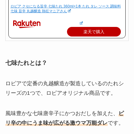
ロピア クセになる旨辛 七味たれ 360ml×1本 たれ タレ ソース 調味料
七味 旨辛 丸越醸造 熱狂マニアさん
楽天で購入
七味たれとは？
ロピアで定番の丸越醸造が製造しているのたれシ
リーズの1つで、ロピアオリジナル商品です。
風味豊かな七味唐辛子にかつおだしを加えた、
ピ
リ辛の中にうま味が広がる激ウマ万能ダレ
です。