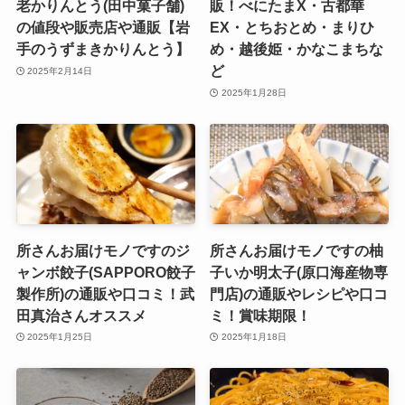
老かりんとう(田中菓子舗)
販！べにたまX・古都華
の値段や販売店や通販【岩
EX・とちおとめ・まりひ
手のうずまきかりんとう】
め・越後姫・かなこまちな
ど
2025年2月14日
2025年1月28日
所さんお届けモノですのジ
所さんお届けモノですの柚
ャンボ餃子(SAPPORO餃子
子いか明太子(原口海産物専
製作所)の通販や口コミ！武
門店)の通販やレシピや口コ
田真治さんオススメ
ミ！賞味期限！
2025年1月25日
2025年1月18日