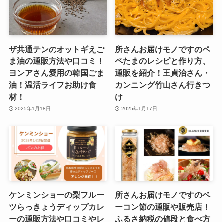
ザ共通テンのオットギえご
所さんお届けモノですのペ
ま油の通販方法や口コミ！
ペたまのレシピと作り方、
ヨンアさん愛用の韓国ごま
通販を紹介！王貞治さん・
油！温活ライフお助け食
カンニング竹山さん行きつ
材！
け
2025年1月18日
2025年1月17日
ケンミンショーの梨フルー
所さんお届けモノですのベ
ツらっきょうディップカレ
ーコン節の通販や販売店！
ーの通販方法や口コミやレ
ふるさ納税の値段と食べ方