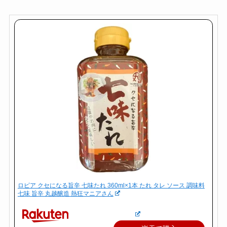
ロピア クセになる旨辛 七味たれ 360ml×1本 たれ タレ ソース 調味料
七味 旨辛 丸越醸造 熱狂マニアさん