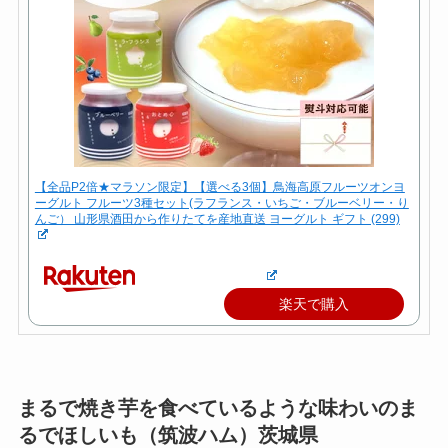
【全品P2倍★マラソン限定】【選べる3個】鳥海高原フルーツオンヨ
ーグルト フルーツ3種セット(ラフランス・いちご・ブルーベリー・り
んご） 山形県酒田から作りたてを産地直送 ヨーグルト ギフト (299)
楽天で購入
まるで焼き芋を食べているような味わいのま
るでほしいも（筑波ハム）茨城県