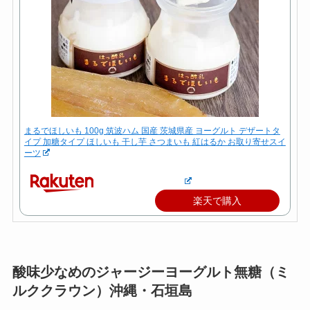
まるでほしいも 100g 筑波ハム 国産 茨城県産 ヨーグルト デザートタ
イプ 加糖タイプ ほしいも 干し芋 さつまいも 紅はるか お取り寄せスイ
ーツ
楽天で購入
酸味少なめのジャージーヨーグルト無糖（ミ
ルククラウン）沖縄・石垣島