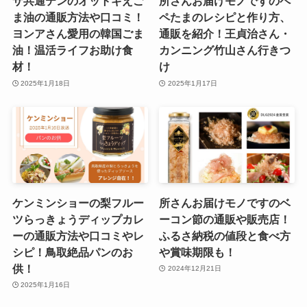
ザ共通テンのオットギえご
所さんお届けモノですのペ
ま油の通販方法や口コミ！
ペたまのレシピと作り方、
ヨンアさん愛用の韓国ごま
通販を紹介！王貞治さん・
油！温活ライフお助け食
カンニング竹山さん行きつ
材！
け
2025年1月18日
2025年1月17日
ケンミンショーの梨フルー
所さんお届けモノですのベ
ツらっきょうディップカレ
ーコン節の通販や販売店！
ーの通販方法や口コミやレ
ふるさ納税の値段と食べ方
シピ！鳥取絶品パンのお
や賞味期限も！
供！
2024年12月21日
2025年1月16日