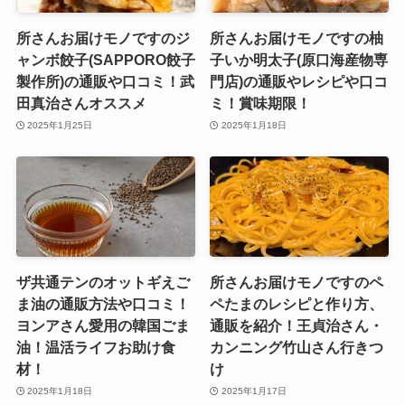
所さんお届けモノですのジ
所さんお届けモノですの柚
ャンボ餃子(SAPPORO餃子
子いか明太子(原口海産物専
製作所)の通販や口コミ！武
門店)の通販やレシピや口コ
田真治さんオススメ
ミ！賞味期限！
2025年1月25日
2025年1月18日
ザ共通テンのオットギえご
所さんお届けモノですのペ
ま油の通販方法や口コミ！
ペたまのレシピと作り方、
ヨンアさん愛用の韓国ごま
通販を紹介！王貞治さん・
油！温活ライフお助け食
カンニング竹山さん行きつ
材！
け
2025年1月18日
2025年1月17日