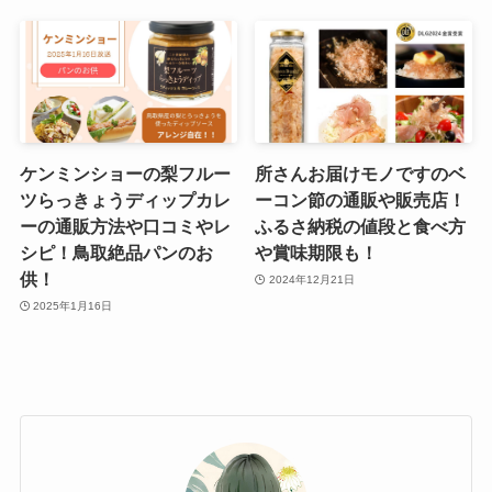
ケンミンショーの梨フルー
所さんお届けモノですのベ
ツらっきょうディップカレ
ーコン節の通販や販売店！
ーの通販方法や口コミやレ
ふるさ納税の値段と食べ方
シピ！鳥取絶品パンのお
や賞味期限も！
供！
2024年12月21日
2025年1月16日