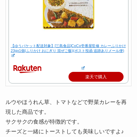
【ゆうパケット配送対象】[三島食品]CoCo壱番屋監修 カレーふりかけ
23gx1個(ふりかけ おにぎり 混ぜご飯)(ポスト投函 追跡ありメール便)
楽天で購入
ルウやほうれん草、トマトなどで野菜カレーを再
現した商品です。
サクサクの食感が特徴的です。
チーズと一緒にトーストしても美味しいですよ♪