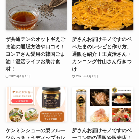
ザ共通テンのオットギえご
所さんお届けモノですのペ
ま油の通販方法や口コミ！
ペたまのレシピと作り方、
ヨンアさん愛用の韓国ごま
通販を紹介！王貞治さん・
油！温活ライフお助け食
カンニング竹山さん行きつ
材！
け
2025年1月18日
2025年1月17日
ケンミンショーの梨フルー
所さんお届けモノですのベ
ツらっきょうディップカレ
ーコン節の通販や販売店！