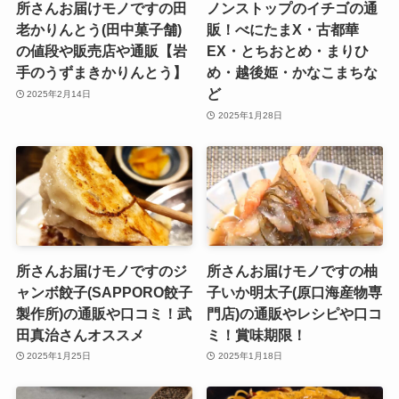
所さんお届けモノですの田
ノンストップのイチゴの通
老かりんとう(田中菓子舗)
販！べにたまX・古都華
の値段や販売店や通販【岩
EX・とちおとめ・まりひ
手のうずまきかりんとう】
め・越後姫・かなこまちな
ど
2025年2月14日
2025年1月28日
所さんお届けモノですのジ
所さんお届けモノですの柚
ャンボ餃子(SAPPORO餃子
子いか明太子(原口海産物専
製作所)の通販や口コミ！武
門店)の通販やレシピや口コ
田真治さんオススメ
ミ！賞味期限！
2025年1月25日
2025年1月18日