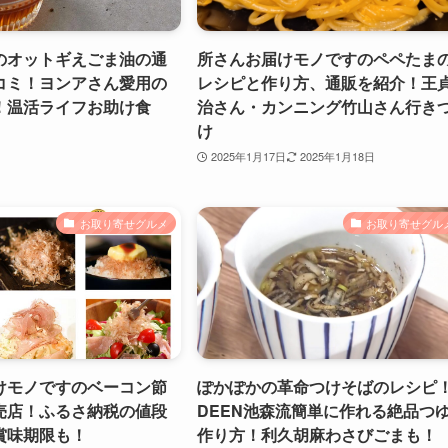
のオットギえごま油の通
所さんお届けモノですのペペたま
コミ！ヨンアさん愛用の
レシピと作り方、通販を紹介！王
！温活ライフお助け食
治さん・カンニング竹山さん行き
け
2025年1月17日
2025年1月18日
お取り寄せグルメ
お取り寄せグル
けモノですのベーコン節
ぽかぽかの革命つけそばのレシピ
売店！ふるさ納税の値段
DEEN池森流簡単に作れる絶品つ
賞味期限も！
作り方！利久胡麻わさびごまも！