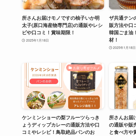
所さんお届けモノですの柚子いか明
ザ共通テン
太子(原口海産物専門店)の通販やレシ
販方法や口
ピや口コミ！賞味期限！
韓国ごま油
材！
2025年1月18日
2025年1月18日
お取り寄せグルメ
ケンミンショーの梨フルーツらっき
所さんお届
ょうディップカレーの通販方法や口
の通販や販
コミやレシピ！鳥取絶品パンのお
と食べ方や