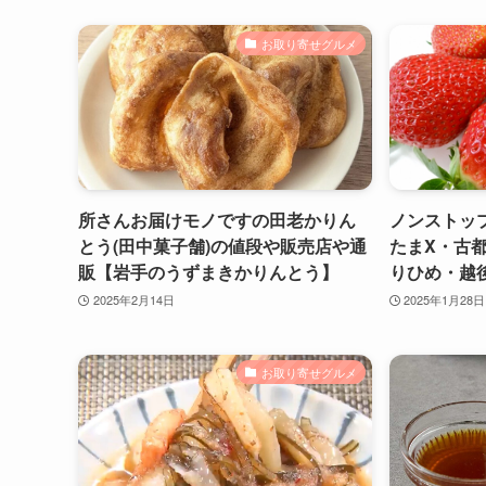
お取り寄せグルメ
所さんお届けモノですの田老かりん
ノンストッ
とう(田中菓子舗)の値段や販売店や通
たまX・古
販【岩手のうずまきかりんとう】
りひめ・越
2025年2月14日
2025年1月28日
お取り寄せグルメ