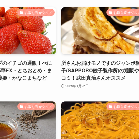
お取り寄せグルメ
お取り寄せグル
プのイチゴの通販！べに
所さんお届けモノですのジャンボ
都華EX・とちおとめ・ま
子(SAPPORO餃子製作所)の通販
後姫・かなこまちなど
コミ！武田真治さんオススメ
2025年1月25日
お取り寄せグルメ
お取り寄せグル