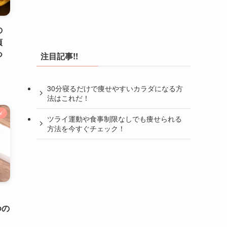
の
貞
つ
注目記事!!
30分寝るだけで痩せやすいカラダになる方
法はこれだ！
メ
ツライ運動や食事制限なしでも痩せられる
方法を今すぐチェック！
！
ゆの