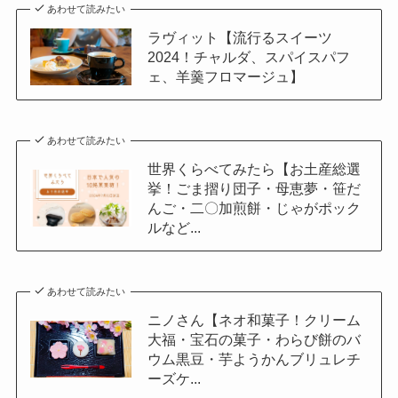
あわせて読みたい
ラヴィット【流行るスイーツ
2024！チャルダ、スパイスパフ
ェ、羊羹フロマージュ】
あわせて読みたい
世界くらべてみたら【お土産総選
挙！ごま摺り団子・母恵夢・笹だ
んご・二〇加煎餅・じゃがポック
ルなど...
あわせて読みたい
ニノさん【ネオ和菓子！クリーム
大福・宝石の菓子・わらび餅のバ
ウム黒豆・芋ようかんブリュレチ
ーズケ...