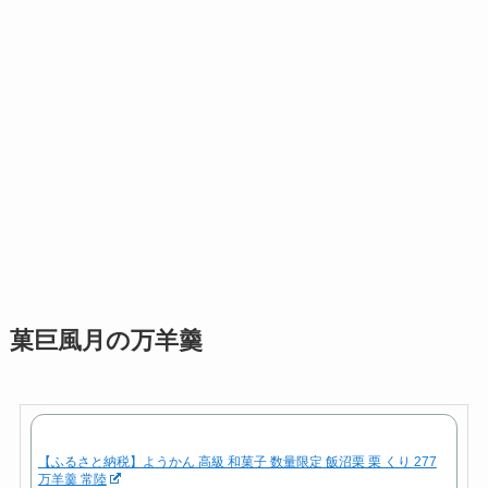
菓巨風月の万羊羹
【ふるさと納税】ようかん 高級 和菓子 数量限定 飯沼栗 栗 くり 277
万羊羹 常陸