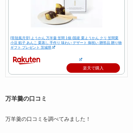
[常陸風月堂] ようかん 万羊羹 笠間 1個 /国産 栗ようかん クリ 笠間栗
小豆 餡子 あんこ 栗蒸し 手作り 味わい デザート 御祝い 贈答品 贈り物
ギフト プレゼント 茨城県
楽天で購入
万羊羹の口コミ
万羊羹の口コミを調べてみました！