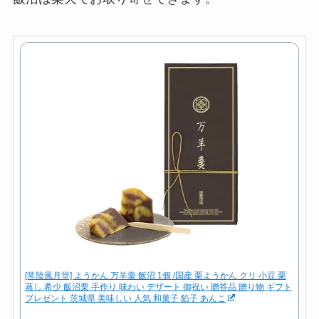
[常陸風月堂] ようかん 万羊羹 飯沼 1個 /国産 栗ようかん クリ 小豆 栗
蒸し 希少 飯沼栗 手作り 味わい デザート 御祝い 贈答品 贈り物 ギフト
プレゼント 茨城県 美味しい 人気 和菓子 餡子 あんこ