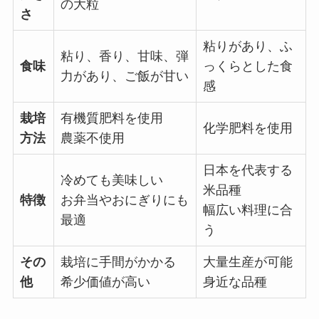
の大粒
さ
粘りがあり、ふ
粘り、香り、甘味、弾
食味
っくらとした食
力があり、ご飯が甘い
感
栽培
有機質肥料を使用
化学肥料を使用
方法
農薬不使用
日本を代表する
冷めても美味しい
米品種
特徴
お弁当やおにぎりにも
幅広い料理に合
最適
う
その
栽培に手間がかかる
大量生産が可能
他
希少価値が高い
身近な品種