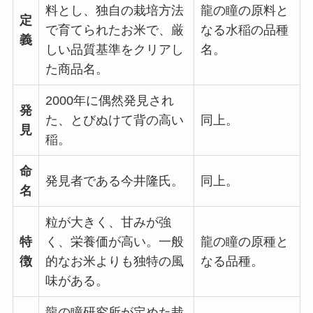
料とし、独自の栽培方法
龍の瞳の原料と
定
で育てられたお米で、厳
なる水稲の品種
義
しい品質基準をクリアし
名。
た商品名。
2000年に偶然発見され
発
た、とびぬけて背の高い
同上。
見
稲。
命
発見者である今井隆氏。
同上。
名
粒が大きく、甘みが強
特
く、栄養価が高い。一般
龍の瞳の原種と
徴
的なお米よりも独特の風
なる品種。
味がある。
龍の瞳研究所が定めた栽