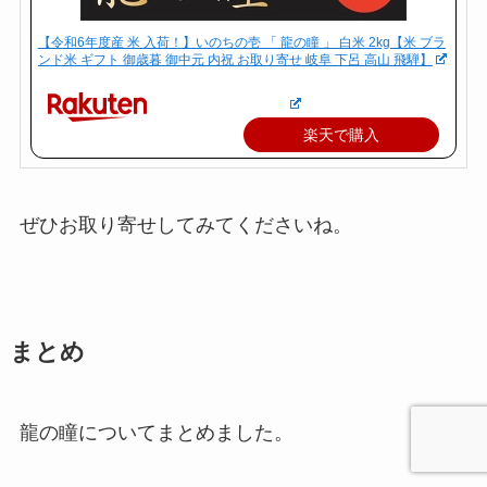
【令和6年度産 米 入荷！】いのちの壱 「 龍の瞳 」 白米 2kg【米 ブラ
ンド米 ギフト 御歳暮 御中元 内祝 お取り寄せ 岐阜 下呂 高山 飛騨】
楽天で購入
ぜひお取り寄せしてみてくださいね。
まとめ
龍の瞳についてまとめました。